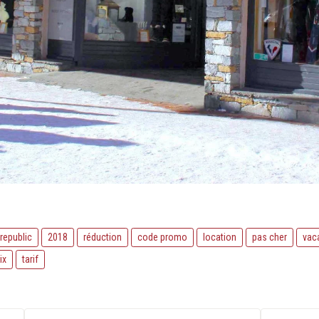
 republic
2018
réduction
code promo
location
pas cher
vac
ix
tarif