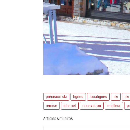
précision ski
tignes
locatignes
ski
ski
remise
internet
reservation
meilleur
pr
Articles similaires