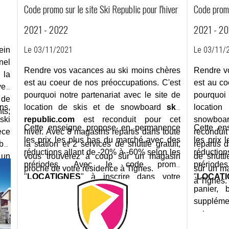
Code promo sur le site Ski Republic pour l'hiver
Code promo 
2021 - 2022
2021 - 2
Le 03/11/2021
Le 03/11/
ein
nel
Rendre vos vacances au ski moins chères
Rendre v
 la
est au coeur de nos préoccupations. C'est
est au co
ert
pourquoi notre partenariat avec le site de
pourquoi 
 de
ns,
location de skis et de snowboard
ski-
loca
ts,
ski
republic.com
est reconduit pour cet
snowbo
Cette enseigne propose en permanence
Cette en
èce
hiver. Avec 8 magasins répartis dans toute
reconduit
les prix les plus bas du marché avec des
les prix 
bel
la station et 2 services de shuttle gratuit,
répartis 
réductions allant de -20% à -60% selon les
réduction
 un
vous trouverez à coup sûr un magasin
de shuttl
prériodes. Avec le code promo
prério
lus
proche de votre résidence à Tignes.
sûr un ma
"
LOCATIGNES
" à inscrire dans votre
"
LOCAT
ond
à Tignes
panier, bénéficiez de 10% de remise
panier,
 la
supplémentaire. Profitez-en, le code promo
supplémen
est valable tout l'hiver 2021-
est va
2022! Impossible de skier moins cher!
2022! Imp