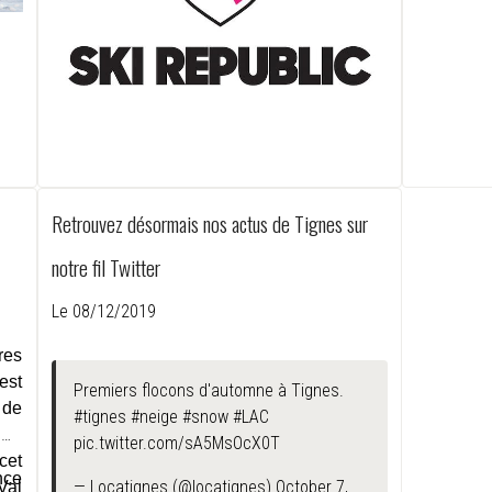
Retrouvez désormais nos actus de Tignes sur
notre fil Twitter
Le 08/12/2019
res
est
Premiers flocons d'automne à Tignes.
 de
#tignes
#neige
#snow
#LAC
um-
pic.twitter.com/sA5MsOcX0T
cet
nce
— Locatignes (@locatignes)
October 7,
Val