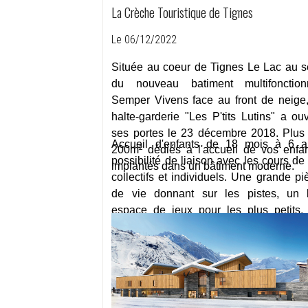
La Crèche Touristique de Tignes
Le 06/12/2022
Située au coeur de Tignes Le Lac au s
du nouveau batiment multifonction
Semper Vivens
face au front de neige,
halte-garderie "Les P'tits Lutins" a ouv
ses portes le 23 décembre 2018.
Plus
Accueil d'enfants de 18 mois à 6 a
200m² dédiés à l'accueil de vos enfan
possibilité de liaison avec les cours de 
implantés dans un bâtiment moderne.
collectifs et individuels.
Une grande pi
de vie donnant sur les pistes, un 
espace de jeux pour les plus petits,
cocktail d'activités pour les p
grands!
Cette nouvelle structure rép
à un réel besoin des vacanciers de
station de Tignes.