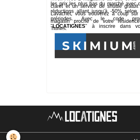
les prix les plus bas du marché avec 
claret et un service de shuttle gratuit
réductions allant jusqu'à -50% selon 
Lavachet, vous trouverez à coup sûr
prériodes. Avec le code pro
magasin proche de votre résidenc
"
LOCATIGNES
" à inscrire dans vo
Tignes.
panier, bénéficiez de 10% de rem
supplémentaire. Profitez-en, le code pr
est valable tout l'hiver 20
2022
! Impossible de skier moins cher!