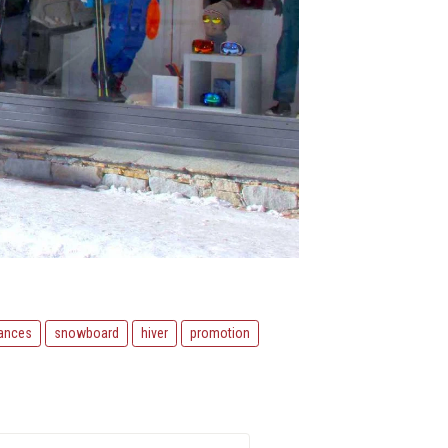
ances
snowboard
hiver
promotion