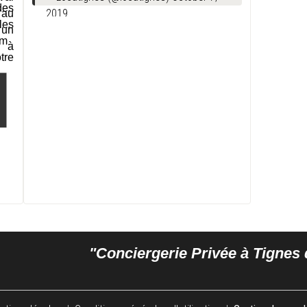
des
2019
 au
les
 un
mo
e à
tre
ise
omo
21-
"Conciergerie Privée à Tigne