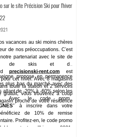
sur le site Précision Ski pour l'hiver
022
2021
os vacances au ski moins chères
eur de nos préoccupations. C'est
notre partenariat avec le site de
tion de skis et de
ard
precisionski-rent.com
est
seigne propose en permanence
 pour cet hiver. Avec 8 magasins
les plus bas du marché avec des
dans toute la station et 2 services
s allant de -20% à -60% selon les
e gratuit, vous trouverez à coup
des. Avec le code promo
gasin proche de votre résidence
IGNES
" à inscrire dans votre
.
 bénéficiez de 10% de remise
taire. Profitez-en, le code promo
lable tout l'hiver 2021-
ossible de skier moins cher!