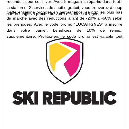
reconduit pour cet hiver. Avec 8 magasins répartis dans toute
la station et 2 services de shuttle gratuit, vous trouverez à coup
Cette enseigne propose en permanence les prix les plus bas
sûr un magasin proche de votre résidence à Tignes.
du marché avec des réductions allant de -20% à -60% selon
les prériodes. Avec le code promo "
LOCATIGNES
" à inscrire
dans votre panier, bénéficiez de 10% de remise
supplémentaire. Profitez-en, le code promo est valable tout
l'hiver 2021-2022! Impossible de skier moins cher!