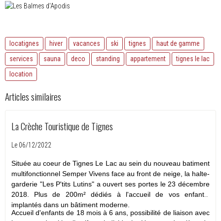
locatignes
hiver
vacances
ski
tignes
haut de gamme
services
sauna
deco
standing
appartement
tignes le lac
location
Articles similaires
La Crèche Touristique de Tignes
Le 06/12/2022
Située au coeur de Tignes Le Lac au sein du nouveau batiment
multifonctionnel Semper Vivens
face au front de neige, la halte-
garderie "Les P'tits Lutins" a ouvert ses portes le 23 décembre
2018.
Plus de 200m² dédiés à l'accueil de vos enfants,
implantés dans un bâtiment moderne.
Accueil d'enfants de 18 mois à 6 ans, possibilité de liaison avec