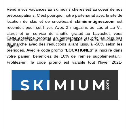
Rendre vos vacances au ski moins chères est au coeur de nos
préoccupations. C'est pourquoi notre partenariat avec le site de
location de skis et de snowboard
skimium-tignes.com
est
reconduit pour cet hiver. Avec 2 magasins au Lac et au Val
claret et un service de shuttle gratuit au Lavachet, vous
Cette enseigne propose en permanence les prix les plus bas
trouverez à coup sûr un magasin proche de votre résidence à
du marché avec des réductions allant jusqu'à -50% selon les
Tignes.
prériodes. Avec le code promo "
LOCATIGNES
" à inscrire dans
votre panier, bénéficiez de 10% de remise supplémentaire.
Profitez-en, le code promo est valable tout l'hiver 2021-
2022
! Impossible de skier moins cher!