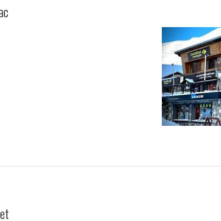
ac
ret