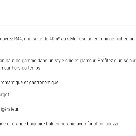
couvrez R44, une suite de 40m² au style résolument unique
nichée au
ion haut de gamme dans un style chic et glamour. Profitez d'un séjour
'amour hors du temps.
e romantique et gastronomique.
urget.
rigérateur.
enne et grande baignoire balnéothérapie avec fonction jacuzzi.