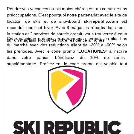
Rendre vos vacances au ski moins chères est au coeur de nos
préoccupations. C'est pourquoi notre partenariat avec le site de
location de skis et de snowboard
ski-republic.com
est
reconduit pour cet hiver. Avec 8 magasins répartis dans toute
la station et 2 services de shuttle gratuit, vous trouverez à coup
Cette enseigne propose en permanence les prix les plus bas
sûr un magasin proche de votre résidence à Tignes.
du marché avec des réductions allant de -20% à -60% selon
les prériodes. Avec le code promo "
LOCATIGNES
" à inscrire
dans votre panier, bénéficiez de 10% de remise
supplémentaire. Profitez-en, le code promo est valable tout
l'hiver 2021-2022! Impossible de skier moins cher!