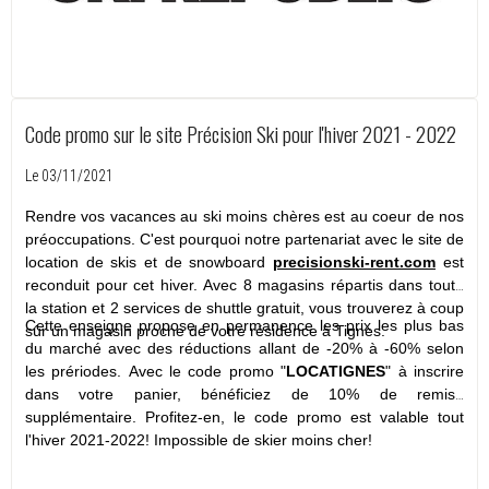
Code promo sur le site Précision Ski pour l'hiver 2021 - 2022
Le 03/11/2021
Rendre vos vacances au ski moins chères est au coeur de nos
préoccupations. C'est pourquoi notre partenariat avec le site de
location de skis et de snowboard
precisionski-rent.com
est
reconduit pour cet hiver. Avec 8 magasins répartis dans toute
la station et 2 services de shuttle gratuit, vous trouverez à coup
Cette enseigne propose en permanence les prix les plus bas
sûr un magasin proche de votre résidence à Tignes.
du marché avec des réductions allant de -20% à -60% selon
les prériodes. Avec le code promo "
LOCATIGNES
" à inscrire
dans votre panier, bénéficiez de 10% de remise
supplémentaire. Profitez-en, le code promo est valable tout
l'hiver 2021-2022! Impossible de skier moins cher!