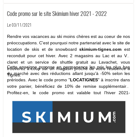
Code promo sur le site Skimium hiver 2021 - 2022
Le 03/11/2021
Rendre vos vacances au ski moins chères est au coeur de nos
préoccupations. C'est pourquoi notre partenariat avec le site de
location de skis et de snowboard
skimium-tignes.com
est
reconduit pour cet hiver. Avec 2 magasins au Lac et au Val
claret et un service de shuttle gratuit au Lavachet, vous
Cette enseigne propose en permanence les prix les plus bas
trouverez à coup sûr un magasin proche de votre résidence à
du marché avec des réductions allant jusqu'à -50% selon les
Tignes.
prériodes. Avec le code promo "
LOCATIGNES
" à inscrire dans
votre panier, bénéficiez de 10% de remise supplémentaire.
Profitez-en, le code promo est valable tout l'hiver 2021-
2022
! Impossible de skier moins cher!