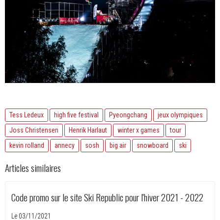
Tess Ledeux
high five festival
Pyeongchang
jeux olympiques
Joss Christensen
Henrik Harlaut
winter x games
tour
kevin rolland
annecy
sosh
big air
snowboard
ski
Articles similaires
Code promo sur le site Ski Republic pour l'hiver 2021 - 2022
Le 03/11/2021