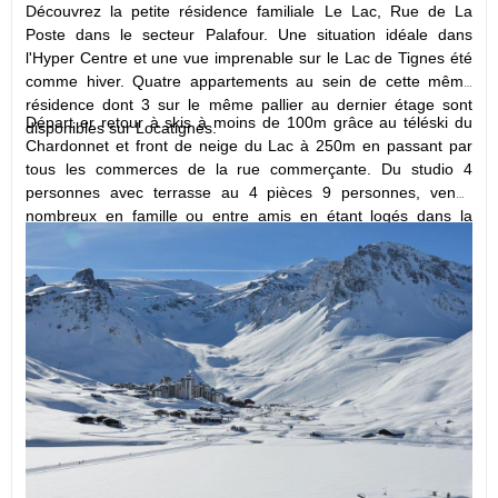
Découvrez la petite résidence familiale Le Lac, Rue de La
Poste dans le secteur Palafour. Une situation idéale dans
l'Hyper Centre et une vue imprenable sur le Lac de Tignes été
comme hiver.
Quatre appartements au sein de cette même
résidence dont 3 sur le même pallier au dernier étage sont
Départ er retour à skis à moins de 100m grâce au téléski du
disponibles sur Locatignes.
Chardonnet et front de neige du Lac à 250m en passant par
tous les commerces de la rue commerçante. Du studio 4
personnes avec terrasse au 4 pièces 9 personnes, venez
nombreux en famille ou entre amis en étant logés dans la
même résidence! Location du dimanche au dimanche pour
plus de confort sur les routes.